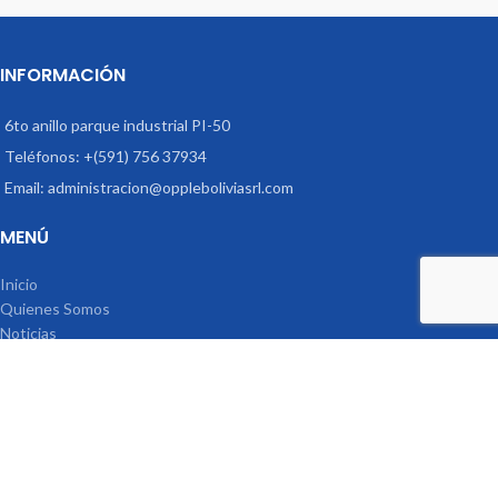
INFORMACIÓN
6to anillo parque industrial PI-50
Teléfonos: +(591) 756 37934
Email: administracion@oppleboliviasrl.com
MENÚ
Inicio
Quienes Somos
Noticias
Contacto
REDES SOCIALES
OPPLE BOLIVIA
2021 DESARROLLADO POR
MARCA Y MERCADO
.